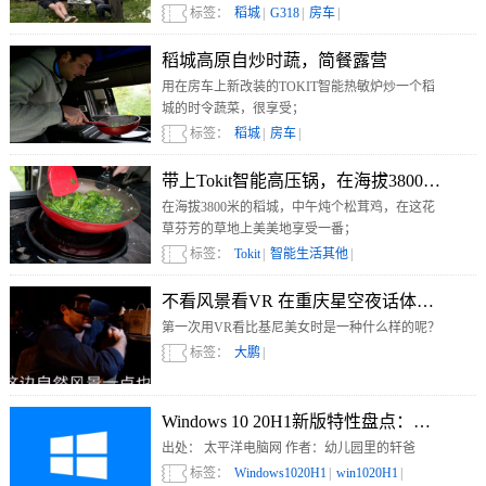
标签：
稻城
|
G318
|
房车
|
稻城高原自炒时蔬，简餐露营
用在房车上新改装的TOKIT智能热敏炉炒一个稻
城的时令蔬菜，很享受；
标签：
稻城
|
房车
|
带上Tokit智能高压锅，在海拔3800米做松
在海拔3800米的稻城，中午炖个松茸鸡，在这花
草芬芳的草地上美美地享受一番；
标签：
Tokit
|
智能生活其他
|
不看风景看VR 在重庆星空夜话体验大朋V
第一次用VR看比基尼美女时是一种什么样的呢？
标签：
大鹏
|
Windows 10 20H1新版特性盘点：趋于完美
出处： 太平洋电脑网 作者：幼儿园里的轩爸
标签：
Windows1020H1
|
win1020H1
|