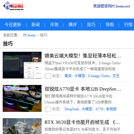
欢迎您访问PChome.net
|
|
|
|
|
|
今日更新
新闻
评测
横评
技巧
导购
行情
当前位置：
PChome
> 技巧
技巧
媲美云端大模型！集显轻薄本轻松跑Z-Image
得益于Intel VRAM可变显存技术，Z-Image-Turbo
与Intel集成显卡平台形成了一种高度契合的组
合。在文生图这类典型的显存敏感型任务中，该
标签：
集显
|
大模型
|
Z-Image-Turbo
|
文生
技术显著提升了Intel平台的实用性，使集成显卡
图
|
从只能尝试变为可以稳定使用。
双锐炫A770显卡 本地32B DeepSeek R1
我们使用两块英特尔锐炫A770 16GB显卡在
Ubuntu操作系统下，离线部署了32B参数的
DeepSeek R1大模型，实现了高效的本地推理，实
标签：
DeepSeek
|
大模型
|
A770
|
本地部
测生成阶段的Avg Generation Throughput可以稳定
署
|
在26 tokens/s以上。
RTX 30/20显卡也能开启帧生成 《黑神话
如果你的笔记本是RTX 30系列显卡，苦于开启不