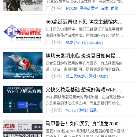
了DLSS帧生成以提升游戏帧率，看完本文让你轻
松提升最多50%的《黑神话：悟空》游戏帧数。
标签：
RTX30
|
黑神话悟空
|
游戏
|
优化
|
460高延迟再也不见 骁龙主题馆内探寻次
在往届的CJ活动中，我们已经见证了骁龙手机带
来的顶级移动游戏体验。时值国内Wi-Fi 7落地开
放前夕，在今年的骁龙主题馆中，高通为我们着
标签：
骁龙
|
Wi-Fi7
|
chinajoy
|
重带来了新一代网络技术对游戏体验的改善。
烧烤天暑期来临 炎炎夏日如何提升游戏体
适合夏日游戏使用的手机有很多，有选择困难的
话，认准一条原则即可，搭载骁龙移动平台的手
机，游戏体验肯定不错。
标签：
第二代骁龙8
|
游戏
|
骁龙
|
又快又稳是基础 想玩好游戏Wi-Fi有多重要
Wi-Fi网络承载着巨大的网络流量，在游戏过程中
亦是重要的基础技术支持，而且是我们可以控制
的环节，只要选对了手机和路由器就行。
标签：
Wi-Fi7
|
游戏
|
高通
|
马甲警告！如何买到“真”锐龙7000系列笔
搭载AMD锐龙7000系列移动处理器的笔记本逐渐