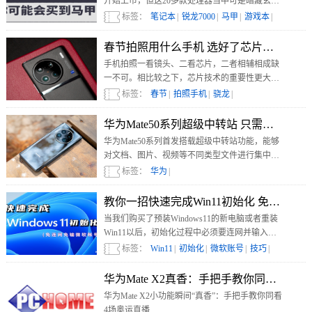
开始上市，但这20多款处理器当中可是暗藏玄
机，有不少是采用老架构的产品，本期视频就告
标签：
笔记本
|
锐龙7000
|
马甲
|
游戏本
|
诉你如何正确选择锐龙7000系列移动处理器，买
到真正的“ZEN4”架构新产品。
春节拍照用什么手机 选好了芯片事半功倍
手机拍照一看镜头、二看芯片，二者相辅相成缺
一不可。相比较之下，芯片技术的重要性更大。
想要找一款春节拍照用的手机，选好了芯片事半
标签：
春节
|
拍照手机
|
骁龙
|
功倍。
华为Mate50系列超级中转站 只需一步效率
华为Mate50系列首发搭载超级中转站功能，能够
对文档、图片、视频等不同类型文件进行集中放
置和批量分发。可以说，它将我们在桌面上整理
标签：
华为
|
文件的步骤移植到了手机上，极大程度提升了移
动办公的便利性。
教你一招快速完成Win11初始化 免连网免
当我们购买了预装Windows11的新电脑或者重装
Win11以后，初始化过程中必须要连网并输入微
软账号才可完成设置，本期视频教你跳过繁琐的
标签：
Win11
|
初始化
|
微软账号
|
技巧
|
步骤，快速进入系统桌面。
华为Mate X2真香：手把手教你同看4场奥
华为Mate X2小功能瞬间“真香”：手把手教你同看
4场奥运直播