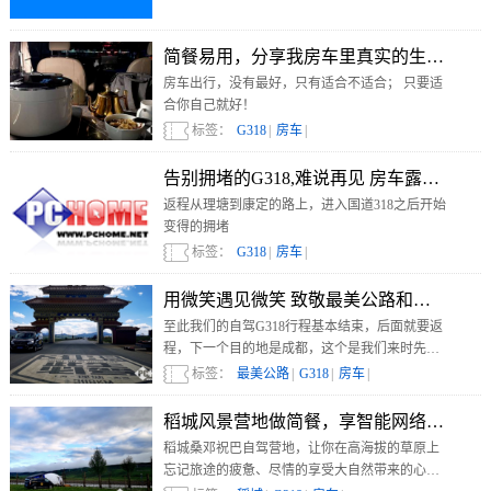
简餐易用，分享我房车里真实的生活 房车露营G
房车出行，没有最好，只有适合不适合； 只要适
合你自己就好！
标签：
G318
|
房车
|
告别拥堵的G318,难说再见 房车露营G318-D
返程从理塘到康定的路上，进入国道318之后开始
变得的拥堵
标签：
G318
|
房车
|
用微笑遇见微笑 致敬最美公路和在路上的人们 
至此我们的自驾G318行程基本结束，后面就要返
程，下一个目的地是成都，这个是我们来时先走
重庆，把成都放在最后一站的原因；
标签：
最美公路
|
G318
|
房车
|
稻城风景
稻城桑邓祝巴自驾营地，让你在高海拔的草原上
忘记旅途的疲惫、尽情的享受大自然带来的心灵