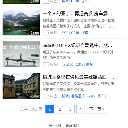
震撼
标签：
稻城
|
G318
|
房车
|
一个人的亚丁，再遇高反 房车露营G318-Da
稻城亚丁风景区位于四川省甘孜藏族自治州稻城
县香格里拉镇亚丁村境内，主要由“仙乃日、央迈
勇、夏诺多吉”三座神山和周围的河流、湖泊和高
标签：
亚丁
|
G318
|
房车
|
山草甸组成。
insta360 One X记录自驾途中，期待新品更
用过了Insta360 one X，我相信Insta360（岚锋创
视）的产品品质的
标签：
insta360
|
G318
|
房车
|
稻城香格里拉遇见最美藏族姑娘，享美食 房车露
就这样走走又停停，欣赏一路美景后，终于在天
黑前来到稻城香格里拉小镇
标签：
稻城
|
香格里拉
|
G318
|
房车
|
1
2
3
4
下一页 >
总共 1302 页
关于我们
-
联系我们