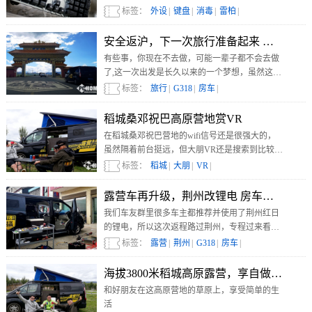
的鼠标、耳机、键盘等电脑外设同样也要做好清
标签：
外设
|
键盘
|
消毒
|
雷柏
|
洁工作。
安全返沪，下一次旅行准备起来 房车露营G318
有些事，你现在不去做，可能一辈子都不会去做
了,这一次出发是长久以来的一个梦想，虽然这次
旅行没能走完G318全程..............
标签：
旅行
|
G318
|
房车
|
稻城桑邓祝巴高原营地赏VR
在稻城桑邓祝巴营地的wifi信号还是很强大的，
虽然隔着前台挺远，但大朋VR还是搜索到比较强
的wifi信号，顺利连接上，先看一会VR再说。
标签：
稻城
|
大朋
|
VR
|
露营车再升级，荆州改锂电 房车露营G318-D
我们车友群里很多车主都推荐并使用了荆州红日
的锂电，所以这次返程路过荆州，专程过来看
看，如果合适就改成锂电；
标签：
露营
|
荆州
|
G318
|
房车
|
海拔3800米稻城高原露营，享自做松茸炖
和好朋友在这高原营地的草原上，享受简单的生
活