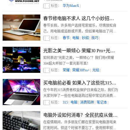
标签：
华为MateX
|
春节修电脑不求人 这几个小妙招可能会用
春节长假，许多用户选择宅家娱乐，尽情放松自
己，用电脑或追剧或开黑，但如果电脑出了问
题，就会导致心情不愉快。今天就给大家推荐几
标签：
春节
|
电脑
|
妙招
|
技巧
|
个非常实用的小妙招，让你春节修电脑不再求别
人。
光影之美一瞬倾心 荣耀30 Pro+光影写真
如何表达“光影之美，一瞬倾心”？我们用#荣耀
30#超大杯拍了一套光影写真！
标签：
荣耀
|
荣耀30Pro+
|
光绘
|
买电脑前必看 如果入了这些坑315都救不
在今年的315消费者权益保护日来临之际，我们为
大家列举了一些在电脑选购过程中常见的消费陷
阱，整理出一份避坑指南，近期有购买电脑计划
标签：
315
|
电脑
|
消费陷阱
|
笔记本
|
的用户可以作为参考。
电脑外设如何消毒？全民抗疫从做好清洁
在疫情期间，许多朋友们都在家里玩电脑游戏来
打发时间。但这个时候不要忘了，使用频率较高