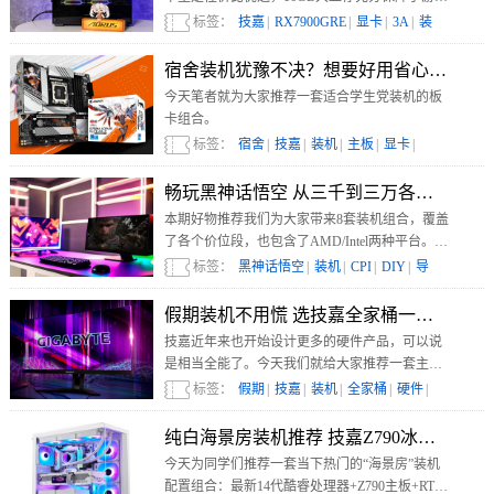
性能，低功耗和优秀散热也是加分项，搭配技嘉
标签：
技嘉
|
RX7900GRE
|
显卡
|
3A
|
装
B650M冰雕主板与锐龙7 9700X处理器，成为畅
机
|
玩3A游戏的强悍性能搭子。
宿舍装机犹豫不决？想要好用省心就选技
今天笔者就为大家推荐一套适合学生党装机的板
卡组合。
标签：
宿舍
|
技嘉
|
装机
|
主板
|
显卡
|
畅玩黑神话悟空 从三千到三万各价位段装
本期好物推荐我们为大家带来8套装机组合，覆盖
了各个价位段，也包含了AMD/Intel两种平台。无
论你的预算是入门级，还是万元高性能主机，抑
标签：
黑神话悟空
|
装机
|
CPI
|
DIY
|
导
或是富哥，都可以自由选择，助你畅玩黑神话！
购
|
假期装机不用慌 选技嘉全家桶一站式搞定
技嘉近年来也开始设计更多的硬件产品，可以说
是相当全能了。今天我们就给大家推荐一套主流
价位段非常合适的硬件选择，让你按图索骥，直
标签：
假期
|
技嘉
|
装机
|
全家桶
|
硬件
|
接轻松选择。
纯白海景房装机推荐 技嘉Z790冰雕X+4070
今天为同学们推荐一套当下热门的“海景房”装机
配置组合：最新14代酷睿处理器+Z790主板+RTX