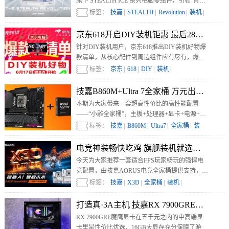
旗下 STEALTH ICE 系列电脑零组件，引领"背插
主板 × 纯白机身"装机新潮流。
标签：
技嘉
|
STEALTH
|
Revolution
|
装机
|
京东618开启DIY装机钜惠 最后28小时抢
针对DIY装机用户，京东618推出DIY装机好物爆
款清单，从核心配件到周边组件应有尽有，爆款
产品可享政府消费券补贴、大额限时补贴、以旧
标签：
京东
|
618
|
DIY
|
装机
|
换新等福利。
技嘉B860M+Ultra 7全家桶 万元出头带你
本期为大家带来一套超高性价比的高性能配置
——“小雕全家桶”，主板+处理器+显卡+电源+显
示器的总价也不过万元出头，兼具性能和经济
标签：
技嘉
|
B860M
|
Ultra7
|
全家桶
|
装
性，绝对能够带给你爽玩的体验。
机
|
电竞神装畅快吃鸡 旗舰装机就选技嘉X3D
今天为大家推荐一套适合FPS玩家畅玩的强悍电
竞配置，由技嘉AORUS电竞全家桶提供支持，让
你在家中也能够享受到电竞选手级别的体验。
标签：
技嘉
|
X3D
|
全家桶
|
装机
|
打造真·3A主机 技嘉RX 7900GRE魔鹰带
RX 7900GRE魔鹰显卡在五千元之内的中高端显
卡里是性价比优选，16GB大显存充分保障了游戏