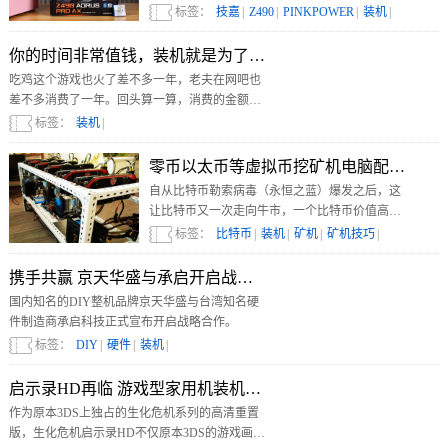
AORUS PRO AX主板，Intel第十代酷睿i9处理
标签：
技嘉
|
Z490
|
PINKPOWER
|
装机
|
器，另外使用技嘉GeForce RTX 2080Ti显卡、
32GB内存和1TB SSD，并且采用了一台通体粉嫩
你的时间非常值钱，装机就是为了吃一手泰国鸡
的机箱，快来围观！
吃鸡这个游戏也火了差不多一年，老夫在网吧也
差不多消费了一年。回头算一算，消费的金额加
起来几乎可以组装一台电脑了……
标签：
装机
|
零币以太币等虚拟币挖矿机电脑配置推荐
自从比特币勒索病毒（永恒之蓝）爆发之后，这
让比特币又一次走向牛市，一个比特币价值高达
近2万元人民币，此外受到比特币（BTC）的强势
标签：
比特币
|
装机
|
矿机
|
矿机技巧
|
推动，莱特币（LTC）、零币（ZEC）、以太坊
（ETH）等虚拟币均暴涨，再次点燃了矿主们挖
携手共赢 京天华盛与承启开启战略合作
矿的激情。对于不少想要挖矿的用户，不知道什
国内知名的DIY整机品牌京天华盛与台湾知名硬
么电脑配置可以满足挖矿的需求。
件制造商承启科技正式宣布开启战略合作。
标签：
DIY
|
硬件
|
装机
|
启示录HD再临 游戏型家用机装机推荐
作为原本3DS上独占的生化危机系列的高清重置
版，生化危机启示录HD不仅原本3DS的游戏画面