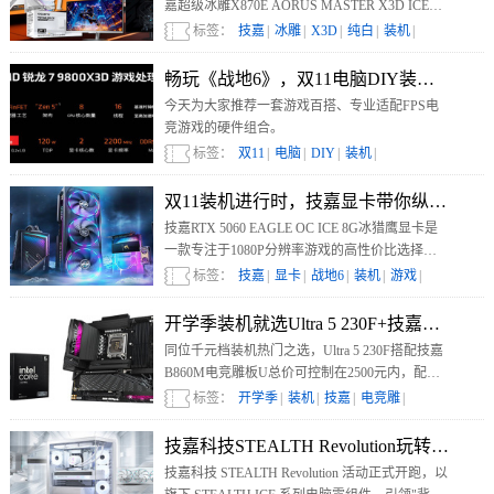
嘉超级冰雕X870E AORUS MASTER X3D ICE主
板，再搭配雪鹰5080 AERO OC显卡与
标签：
技嘉
|
冰雕
|
X3D
|
纯白
|
装机
|
MO27Q28G、M27Q2 QD ICE两款显示器，一整
套高性能“冰雪白”生态呼之欲出。它不仅性能强
畅玩《战地6》，双11电脑DIY装机配置推
悍，也以统一的视觉语言与细节打磨，满足了当
今天为大家推荐一套游戏百搭、专业适配FPS电
下玩家对性能、美学与体验的全面追求。
竞游戏的硬件组合。
标签：
双11
|
电脑
|
DIY
|
装机
|
双11装机进行时，技嘉显卡带你纵横《战地
技嘉RTX 5060 EAGLE OC ICE 8G冰猎鹰显卡是
一款专注于1080P分辨率游戏的高性价比选择。
它纯白的外观加上双风扇迷你小巧的设计能够很
标签：
技嘉
|
显卡
|
战地6
|
装机
|
游戏
|
好地融入当下流行的浅色主题装机方案，满足用
户对美观的需求。
开学季装机就选Ultra 5 230F+技嘉B860M
同位千元档装机热门之选，Ultra 5 230F搭配技嘉
B860M电竞雕板U总价可控制在2500元内，配
DDR5 8000内存与RTX 5060 Ti魔鹰显卡时实测显
标签：
开学季
|
装机
|
技嘉
|
电竞雕
|
示，1080P分辨率下《CS2》平均帧率达358帧，
1% LOW帧超180帧，完美满足电竞需求。
技嘉科技STEALTH Revolution玩转
技嘉科技 STEALTH Revolution 活动正式开跑，以