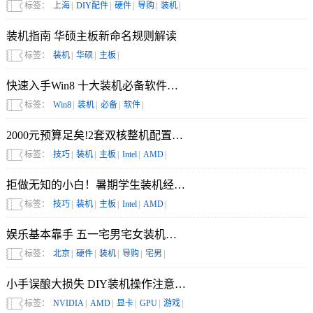
进化成高清版本，更多的新要素（新敌人、新服
标签：
上海
|
DIY配件
|
硬件
|
导购
|
装机
|
装、新难度、游戏模式的改进等）的追加更是大
幅增加了游戏性。
装机指南 华硕主板新命名规则解读
标签：
装机
|
华硕
|
主板
|
快速入手Win8 十大装机必备软件盘点
标签：
Win8
|
装机
|
必备
|
软件
|
2000元预算足矣!2套双核整机配置推荐
标签：
技巧
|
装机
|
主板
|
Intel
|
AMD
|
拒做无知的小白！暑期学生装机经验谈
标签：
技巧
|
装机
|
主板
|
Intel
|
AMD
|
娱乐基本靠手 五一宅男宅女装机攻略
标签：
北京
|
硬件
|
装机
|
导购
|
宅男
|
小手误酿大损失 DIY装机操作注意事项
标签：
NVIDIA
|
AMD
|
显卡
|
GPU
|
游戏
|