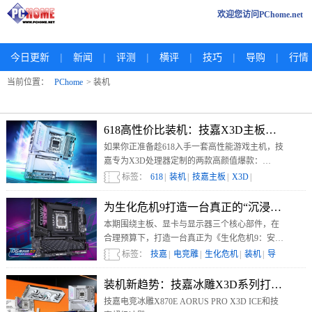
欢迎您访问PChome.net
|
|
|
|
|
|
今日更新
新闻
评测
横评
技巧
导购
行情
当前位置：
PChome
> 装机
618高性价比装机：技嘉X3D主板助力新
如果你正准备趁618入手一套高性能游戏主机，技
嘉专为X3D处理器定制的两款高颜值爆款：
X870E AORUS PRO X3D电竞雕（黑）与X870E
标签：
618
|
装机
|
技嘉主板
|
X3D
|
AORUS PRO X3D电竞冰雕（白）无疑是绝佳选
择。
为生化危机9打造一台真正的“沉浸式恐怖”
本期围绕主板、显卡与显示器三个核心部件，在
合理预算下，打造一台真正为《生化危机9：安魂
曲》准备的游戏主机。核心产品组合包括——技
标签：
技嘉
|
电竞雕
|
生化危机
|
装机
|
导
嘉B860M电竞雕主板、技嘉RTX 5060冰猎鹰显卡
购
|
以及技嘉MO27Q28GR电竞显示器。
装机新趋势：技嘉冰雕X3D系列打造纯白
技嘉电竞冰雕X870E AORUS PRO X3D ICE和技