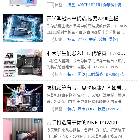
40 SUPER系列显卡，纯白色系加通透机箱，颜值
标签：
技嘉
|
4070TiSUPER
|
海景房
|
装
高的是不要不要，还不快来看看？
机
|
导购
|
开学季战未来优选 技嘉Z790主板装机优选
​作为技嘉主板产品当中的高端旗舰代表，AORUS
ELITE系列主板各方面的表现都是十分均衡且出
色的，可以说是高端装机的不二之选。同时该系
标签：
技嘉
|
Z790
|
主板
|
装机
|
导购
|
列Z790主板不但支持目前的13代酷睿处理器，也
支持即将发布的14代酷睿处理器，拥有不错的升
准大学生们必入！13代酷睿+B760M超值
级可扩展可能。
即将进入暑期，今天为同学们推荐一套当下热门
的装机配置组合：技嘉小雕 B760M AORUS
ELITE DDR5主板搭配英特尔13代酷睿i5-13600K
标签：
装机
|
暑促
|
13代酷睿
|
B760M
|
技
处理器，无论是用来学习，还是用来游戏娱乐，
嘉主板
|
都可以轻松胜任，并且价格比较适中，有装机需
装机预算有限，显卡疯涨？不如看看这款
求的用户快来看看吧。
在装机预算有限的情况下，选择中端主板与处理
器，将资金用在对于游戏体验影响最大的显卡
上，不失为一种明智的选择。今天就为大家推荐
标签：
装机
|
显卡
|
DIY
|
技嘉
|
B560M
|
一款中端主板：支持Intel第十一代桌面酷睿处理
器的技嘉B560M平台，搭配技嘉RTX 3060
亲手打造属于你的PINK POWER 技嘉Z4
GAMING OC显卡，整机的游戏性能非常强悍，
今天我们来从零组装一台特别的主机，打造属于
同时价格也控制在了比较合理的水平。
自己的“PINK POWER”。此次装机基于技嘉Z490