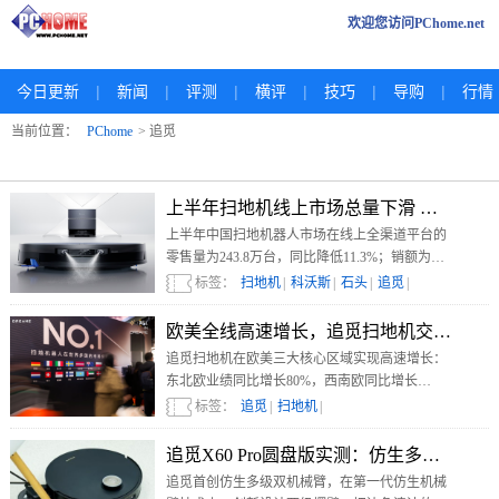
欢迎您访问PChome.net
|
|
|
|
|
|
今日更新
新闻
评测
横评
技巧
导购
行情
当前位置：
PChome
> 追觅
上半年扫地机线上市场总量下滑 高端市场
上半年中国扫地机器人市场在线上全渠道平台的
零售量为243.8万台，同比降低11.3%；销额为
79.8亿元，同比降低6.7%。
标签：
扫地机
|
科沃斯
|
石头
|
追觅
|
欧美全线高速增长，追觅扫地机交出“中国
追觅扫地机在欧美三大核心区域实现高速增长：
东北欧业绩同比增长80%，西南欧同比增长
103%，北美同比大涨185%。
标签：
追觅
|
扫地机
|
追觅X60 Pro圆盘版实测：仿生多级双机
追觅首创仿生多级双机械臂，在第一代仿生机械