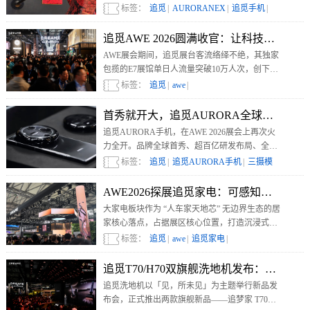
高端影像旗舰NEX系列，其核心创新是全球首创
标签：
追觅
|
AURORANEX
|
追觅手机
|
的磁吸外挂式三摄镜头。
追觅手机体验
|
模块化三摄手机
|
追觅AWE 2026圆满收官：让科技融入日
AWE展会期间，追觅展台客流络绎不绝，其独家
包揽的E7展馆单日人流量突破10万人次，创下史
上单一品牌展馆人流量记录。
标签：
追觅
|
awe
|
首秀就开大，追觅AURORA全球首创三
追觅AURORA手机，在AWE 2026展会上再次火
力全开。品牌全球首秀、超百亿研发布局、全球
首创三摄模块化影像旗舰、自研AI操作系统、28
标签：
追觅
|
追觅AURORA手机
|
三摄模
款高奢艺术品耀世出展
块化
|
影像旗舰
|
AWE2026探展追觅家电：可感知、可互
大家电板块作为 “人车家天地芯” 无边界生态的居
家核心落点，占据展区核心位置，打造沉浸式全
屋智能生活体验场。
标签：
追觅
|
awe
|
追觅家电
|
追觅T70/H70双旗舰洗地机发布：开启“无
追觅洗地机以「见，所未见」为主题举行新品发
布会，正式推出两款旗舰新品——追梦家 T70