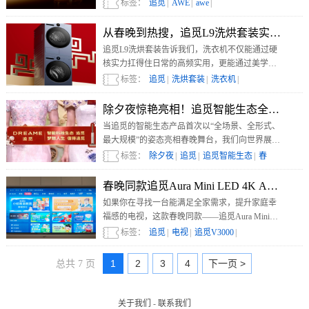
展会规模最大、规格最高的参展商之一。
标签：
追觅
|
AWE
|
awe
|
从春晚到热搜，追觅L9洗烘套装实力破圈
追觅L9洗烘套装告诉我们，洗衣机不仅能通过硬
核实力扛得住日常的高频实用，更能通过美学设
计切实提升生活幸福感。这也是追觅L9洗烘套装
标签：
追觅
|
洗烘套装
|
洗衣机
|
能在春晚中脱颖而出，成为现象级爆款的关键所
在。
除夕夜惊艳亮相！追觅智能生态全家桶登
当追觅的智能生态产品首次以“全场景、全形式、
最大规模”的姿态亮相春晚舞台，我们向世界展
示，一个民族用科技书写文明的自信，一个大国
标签：
除夕夜
|
追觅
|
追觅智能生态
|
春
以创新重构生活的雄心 。
晚
|
春晚同款追觅Aura Mini LED 4K AI电
如果你在寻找一台能满足全家需求，提升家庭幸
福感的电视，这款春晚同款——追觅Aura Mini
LED 4K AI电视V3000可以精准戳中你的需求。
标签：
追觅
|
电视
|
追觅V3000
|
1
2
3
4
下一页 >
总共 7 页
关于我们
-
联系我们