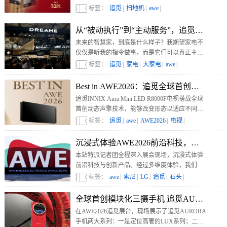
第一，市占率更是高达49.3%。
标签：
追觅
|
扫地机
|
awe
|
从“被动执行”到“主动服务”，追觅以AI
未来的智慧家，到底是什么样子？我期望家电不
仅仅是听我的指令做事，而是它们可以真正主动
读懂我的需求、提前预判场景。在AWE 2026，追
标签：
追觅
|
家电
|
大家电
|
awe
|
觅科技把这份期待变成了现实。
Best in AWE2026：追觅全球首创动态
追觅INNIX Aura Mini LED R8000F电视搭载全球
首创动态声擎技术，能够改变形态以适应不同空
间需求，重新定义了电视与家居的关系，堪称本
标签：
追觅
|
awe
|
AWE2026
|
电视
|
次AWE最佳声学应用创新。
沉浸式体验AWE2026前沿科技，这五款
本站特派记者团全程深入展会现场，沉浸式体验
前沿科技与创新产品。经过多维度体验，我们从
消费电子、智能家电、清洁电器等热门赛道中，
标签：
awe
|
索尼
|
LG
|
追觅
|
石头
|
精选出五款令人印象深刻的重磅产品。
全球首创模块化三摄手机 追觅AURORA 
在AWE2026追觅展台，现场展示了追觅AURORA
手机两大系列：一是定位高奢的LUX系列；二是