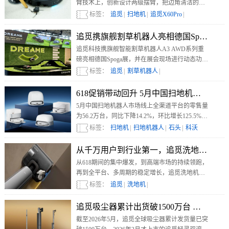
臂技术上，创新设计两级摆臂，把边角清洁的覆
盖范围拉到了新高度；搭载AI 多维光感脏污识
标签：
追觅
|
扫地机
|
追觅X60Pro
|
别，让机器能精准分辨污渍类型，自动匹配对应
的清洁策略。
追觅携旗舰割草机器人亮相德国Spoga展
追觅科技携旗舰智能割草机器人A3 AWD系列重
磅亮相德国Spoga展，并在展会现场进行动态功能
展示，向全球观众呈现其在庭院智能化领域的最
标签：
追觅
|
割草机器人
|
新技术成果。
618促销带动回升 5月中国扫地机线上环比
5月中国扫地机器人市场线上全渠道平台的零售量
为56.2万台，同比下降14.2%，环比增长125.5%；
零售额为18.4亿元，同比下降13.1%，环比增长
标签：
扫地机
|
扫地机器人
|
石头
|
科沃
117.6%。
斯
|
追觅
|
从千万用户到行业第一，追觅洗地机跑出
从618期间的集中爆发，到高端市场的持续领跑，
再到全平台、多周期的稳定增长，追觅洗地机正
在用一条不同于行业传统路径的发展曲线，重新
标签：
追觅
|
洗地机
|
定义洗地机赛道的竞争逻辑。
追觅吸尘器累计出货破1500万台 轻量化
截至2026年5月，追觅全球吸尘器累计发货量已突