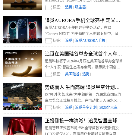
破1500万台。2026年3月才上市的追觅轻灵双滚刷
吸尘器Air，全球出货量已达15万台。
标签：
追觅
|
吸尘器
|
追觅AURORA手机全球亮相 定义下一代
追觅AURORA于美国硅谷举办活动，在以
“Connect NEXT” 为主题的个人终端专场中，追觅
AURORA释放了底层技术突破，追觅AURORA
标签：
追觅
|
追觅AURORA手机
|
手机也在全球亮相，剑指下一代个人智能终端的
定义权。
追觅在美国硅谷举办全球首个人车家生态
追觅科技将于2026年4月底在美国硅谷举办全球首
个“人车家”智能生态发布会周，展示数十项创新
产品与百余项技术，并联合全球顶尖科学家论
标签：
美国硅谷
|
追觅
|
坛，共同定义未来十年科技发展新方向。
势成而入 生而高端 追觅星空计划亮相202
以“领时代 智未来”为主题的第十九届北京国际汽
车展览会正式拉开帷幕。在电动化步入深水区、
智能化迎来爆发期的关键节点，追觅“星空计划”
标签：
追觅
|
追觅星空计划
|
2026北京车
携重磅阵容亮相B303展位。
展
|
北京车展
|
正投侧投一样清晰！追觅智显全球首发35°无
追觅智显正式宣布将推出全球首款35°无损侧投
LCD投影仪A20，直指用户长期以来最难以忍受