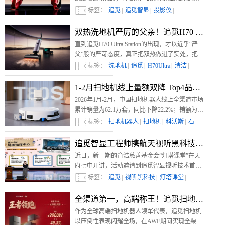
的使用痛点——投影必须“摆正”。
标签：
追觅
|
追觅智显
|
投影仪
|
双热洗地机严厉的父亲！追觅H70 Ultra
直到追觅H70 Ultra Station的出现，才以近乎“严
父”般的严苛态度，真正把双热做进了实处，把
“快、准、狠” 的有效双热，落到了每一次清洁
标签：
洗地机
|
追觅
|
H70Ultra
|
清洁
|
里。
1-2月扫地机线上量额双降 Top4品牌销额
2026年1月-2月，中国扫地机器人线上全渠道市场
累计销量为62.1万套，同比下降22.2%；销额为
20.1亿元，同比下降13.7%。
标签：
扫地机器人
|
扫地机
|
科沃斯
|
石
头
|
追觅
|
追觅智显工程师携航天视听黑科技 走进天府
近日，新一期的俞浩慈善基金会“灯塔课堂”在天
府七中开讲，活动邀请到追觅智显视听技术首席
讲师，为同学们带来了一场融合航天探索与前沿
标签：
追觅
|
视听黑科技
|
灯塔课堂
|
消费电子科技的生动分享。
全渠道第一，高端称王！追觅扫地机AWE
作为全球高端扫地机器人领军代表，追觅扫地机
以压倒性表现闪耀全场，在AWE期间实现全渠道