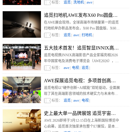
Ultra Station 与探索家 H70 Ultra Station。
标签：
追觅
|
洗地机
|
awe
|
追觅扫地机AWE发布X60 Pro圆盘版 
在AWE展会现场，全球高端市场销量第一的追觅
扫地机举办新品发布会，X60 Pro 圆盘版、X60
Pro Steam、全能家庭管家机器人等全矩阵重磅新
标签：
追觅
|
awe
|
扫地机
|
品悉数亮相。
五大技术首发！追觅智显INNIX高端影音新品
追觅电视携INNIX高端影音产品全家福亮相2026
年中国家电及消费电子博览会（AWE2026），多
项行业首创/首发高端影音技术成为展会焦点。
标签：
awe
|
电视
|
追觅
|
AWE探展追觅电视：多项首创高端影音技
追觅电视以“硬件创新+AI赋能”双轮驱动，全面展
现了其在高端影音领域的技术硬实力与未来布
局。对追觅电视感兴趣的朋友快快到AWE E7追觅
标签：
追觅
|
awe
|
电视
|
馆进行了解吧。
史上最大单一品牌展馆 追觅宇宙包馆登场AWE
AWE 2026即将于3月12-15日在上海新国际博览中
心启幕，追觅首次独家承包整个E7展馆，是本届