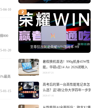
5-04-10
800
至尊狂战就是荣耀WIN游戏本 H9
5-01-20
暑假换机首选！990g机身45W性
能，华硕a豆14 Air 2026闭眼入
2026-07-21
5%最高
高考后的第一台高性能笔记本怎
么选？这5款让你大学四年一步到
5-01-15
位
2026-07-16
从性能到AI全面跃升：骁龙X2重