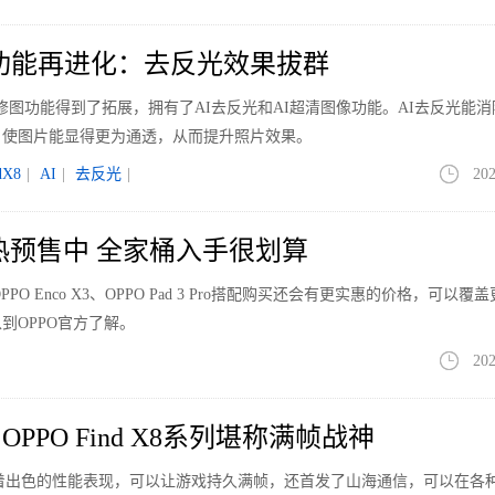
列AI功能再进化：去反光效果拔群
，AI修图功能得到了拓展，拥有了AI去反光和AI超清图像功能。AI去反光能
，使图片能显得更为通透，从而提升照片效果。
dX8
|
AI
|
去反光
|
202
列火热预售中 全家桶入手很划算
与OPPO Enco X3、OPPO Pad 3 Pro搭配购买还会有更实惠的价格，可以覆
到OPPO官方了解。
202
PPO Find X8系列堪称满帧战神
列不仅有着出色的性能表现，可以让游戏持久满帧，还首发了山海通信，可以在各