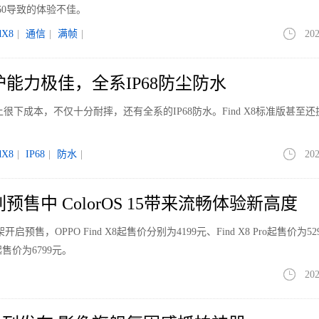
60导致的体验不佳。
dX8
|
通信
|
满帧
|
202
列防护能力极佳，全系IP68防尘防水
在品质上很下成本，不仅十分耐摔，还有全系的IP68防水。Find X8标准版甚至
。
dX8
|
IP68
|
防水
|
202
系列预售中 ColorOS 15带来流畅体验新高度
开启预售，OPPO Find X8起售价分别为4199元、Find X8 Pro起售价为52
的起售价为6799元。
202