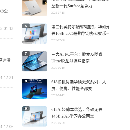
塑新一代Surface竞争力
X8全
2026-07-15
第三代英特尔酷睿5加持，华硕无
5-01-13
畏16SE 2026暑期学习办公娱乐一
机搞定
2026-07-08
三大AI PC平台：骁龙X/酷睿
评选活
Ultra/锐龙AI选购指南
2026-06-19
4-12-31
618换机优选华硕无双系列，大
屏、便携、性能全都要
2026-06-12
618AI轻薄本优选，华硕无畏
14SE 2026学习办公两宜
2026-06-09
4-12-06