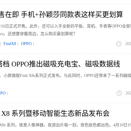
ltra开售在即 手机+孙颖莎同款表这样买更划算
tra将在4月16日正式开售。此外，还可以入手全新的平板、耳机、手表等OPPO全
 Ultra，还想要穿戴周边，怎么购买最划算呢？
|
FindX8
|
OPPO
|
202
品好搭档 OPPO推出磁吸充电宝、磁吸数据线
ltra、小屏旗舰Find X8s系列正式发布。与此同时，OPPO还带来了一系列
PPO
|
20
ind X8 系列暨移动智能生态新品发布会
Ultra | X8s 系列，夜景人像神器，夜游出片每一刻，夜色肤色都出色。4月10日19