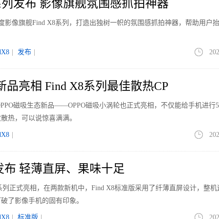
 X8系列发布 影像旗舰氛围感抓拍神器
度影像旗舰Find X8系列，打造出独树一帜的氛围感抓拍神器，帮助用户
dX8
|
发布
|
202
品亮相 Find X8系列最佳散热CP
系列，OPPO磁吸生态新品——OPPO磁吸小涡轮也正式亮相，不仅能给手机进行5
效散热，可以说惊喜满满。
dX8
|
202
准版发布 轻薄直屏、果味十足
nd X8系列正式亮相，在两款新机中，Find X8标准版采用了纤薄直屏设计，整
打破了影像手机的固有印象。
dX8
|
标准版
|
202