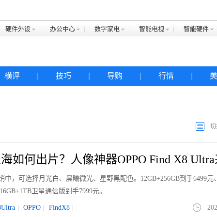
硬件外设
办公中心
数字家电
智能电视
智能硬件
横评
|
技巧
|
导购
|
行情
|
切
何出片？人像神器OPPO Find X8 Ultr
ra正在热销中，可选择月光白、晨曦微光、星野黑配色。12GB+256GB到手6499元
元、16GB+1TB卫星通信版到手7999元。
Ultra
|
OPPO
|
FindX8
|
202