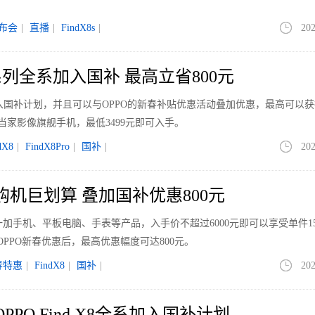
布会
|
直播
|
FindX8s
|
202
 X8系列全系加入国补 最高立省800元
已经加入国补计划，并且可以与OPPO的新春补贴优惠活动叠加优惠，最高可以获得
当家影像旗舰手机，最低3499元即可入手。
dX8
|
FindX8Pro
|
国补
|
202
购机巨划算 叠加国补优惠800元
、一加手机、平板电脑、手表等产品，入手价不超过6000元即可以享受单件1
OPPO新春优惠后，最高优惠幅度可达800元。
春特惠
|
FindX8
|
国补
|
202
PPO Find X8全系加入国补计划