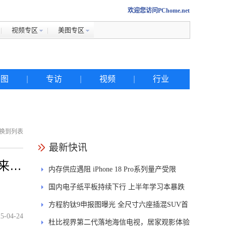
欢迎您访问PChome.net
视频专区
美图专区
美图
|
专访
|
视频
|
行业
换到列表
热搜
最新快讯
a来帮
内存供应遇阻 iPhone 18 Pro系列量产受限
iphone
、
国内电子纸平板持续下行 上半年学习本暴跌
金立
84.6%
方程豹钛9申报图曝光 全尺寸六座插混SUV首
佳能
5-04-24
发DMS
杜比视界第二代落地海信电视，居家观影体验