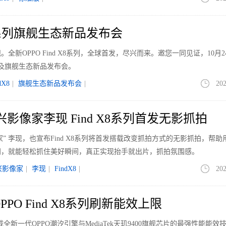
 X8系列旗舰生态新品发布会
全新OPPO Find X8系列，全球首发，尽兴而来。邀您一同见证，10月2
X8系列及旗舰生态新品发布会。
dX8
|
旗舰生态新品发布会
|
202
兴影像家李现 Find X8系列首发无影抓拍
像家” 李现，也宣布Find X8系列将首发搭载改变抓拍方式的无影抓拍，帮助
门，就能轻松抓住美好瞬间，真正实现抬手就出片，抓拍氛围感。
兴影像家
|
李现
|
FindX8
|
202
PO Find X8系列刷新能效上限
搭载全新一代OPPO潮汐引擎与MediaTek天玑9400旗舰芯片的最强性能能效