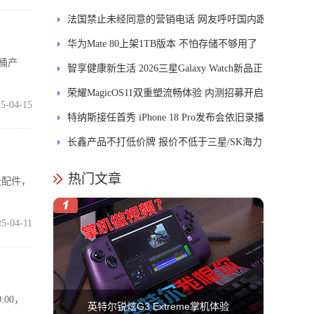
能迎来哪些升级？
法国禁止未经同意的营销电话 网友呼吁国内跟
进
华为Mate 80上架1TB版本 不怕存储不够用了
家桶产
智享健康新生活 2026三星Galaxy Watch新品正
式开售
荣耀MagicOS11双重塑流畅体验 内测招募开启
5-04-15
特纳斯接任首秀 iPhone 18 Pro发布会依旧录播
长鑫产品不打低价牌 报价不低于三星/SK海力
士
热门文章
磁吸配件，
25-04-11
:00，
英特尔锐炫G3 Extreme掌机体验