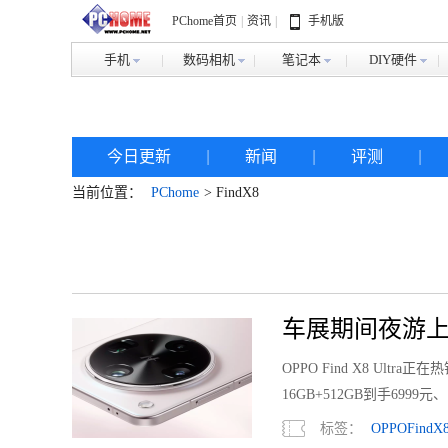
PChome首页
|
资讯
|
手机版
手机
数码相机
笔记本
DIY硬件
今日更新
|
新闻
|
评测
|
当前位置：
PChome
> FindX8
车展期间夜游上海如
你
OPPO Find X8 Ult
16GB+512GB到手6999
标签：
OPPOFindX8