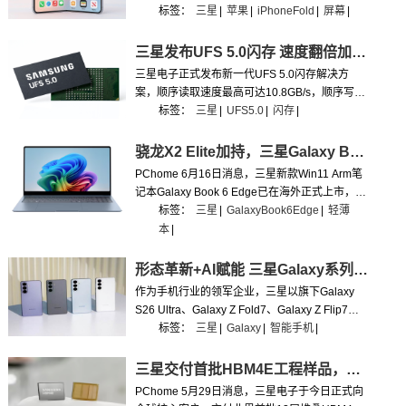
显示模组。这意味着苹果折叠屏手机的发布进程
标签：
三星
|
苹果
|
iPhoneFold
|
屏幕
|
正按计划推进，苹果折叠手机大概率会在9月如
期发布。
三星发布UFS 5.0闪存 速度翻倍加载速度更快
三星电子正式发布新一代UFS 5.0闪存解决方
案，顺序读取速度最高可达10.8GB/s，顺序写入
速度最高达9.5GB/s，两项指标均达到上一代
标签：
三星
|
UFS5.0
|
闪存
|
UFS 4.1标准的两倍以上。
骁龙X2 Elite加持，三星Galaxy Book 6 Edge海外上市
​PChome 6月16日消息，三星新款Win11 Arm笔
记本Galaxy Book 6 Edge已在海外正式上市，搭
载高通骁龙X2 Elite处理器，属于微软Copilot+
标签：
三星
|
GalaxyBook6Edge
|
轻薄
PC阵营，主打极致轻薄、超长续航与AI生产力，
本
|
16GB+1TB版本定价14215元。
形态革新+AI赋能 三星Galaxy系列引领智能手机创新格局
作为手机行业的领军企业，三星以旗下Galaxy
S26 Ultra、Galaxy Z Fold7、Galaxy Z Flip7等
多款旗舰产品，完整覆盖直板全能旗舰、大屏折
标签：
三星
|
Galaxy
|
智能手机
|
叠、竖向便携折叠三大核心赛道，建立起面向全
人群、全场景的产品体系。
三星交付首批HBM4E工程样品，领跑AI高带宽内存赛道
PChome 5月29日消息，三星电子于今日正式向