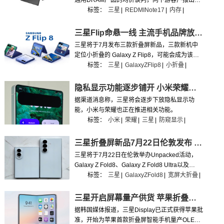
通用DRAM产品的均价谈判，向下游客户报出的
涨价幅度较第二季度最高可达20%。
标签：
三星
|
REDMINote17
|
内存
|
三星Flip命悬一线 主流手机品牌放弃小折叠
三星将于7月发布三款折叠屏新品，三款新机中
定位小折叠的 Galaxy Z Flip8，可能会成为该系
列的最后一代产品。而不止三星，整个小折叠屏
标签：
三星
|
GalaxyZFlip8
|
小折叠
|
赛道都在经历一场集体退潮。
隐私显示功能逐步铺开 小米荣耀均在测试推进
据渠道消息称，三星将会逐步下放隐私显示功
能，小米与荣耀也正在推进相关功能。
标签：
小米
|
荣耀
|
三星
|
防窥显示
|
三星折叠屏新品7月22日伦敦发布 新增宽屏大折
三星将于7月22日在伦敦举办Unpacked活动，
Galaxy Z Fold8、Galaxy Z Fold8 Ultra以及
Galaxy Z Flip8三款折叠屏新机一同发布，Fold8
标签：
三星
|
GalaxyZFold8
|
宽屏大折叠
|
是全新的宽屏大折叠。
三星开启屏幕量产供货 苹果折叠手机9月发布
据韩国媒体报道，三星Display已正式获得苹果批
准，开始为苹果首款折叠屏智能手机量产OLED