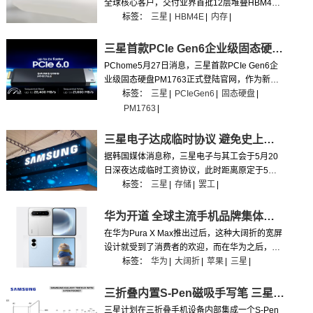
全球核心客户，交付业界首批12层堆叠HBM4E
内存工程样品，进一步稳固自身在AI存储芯片领
标签：
三星
|
HBM4E
|
内存
|
域的技术龙头地位。
三星首款PCIe Gen6企业级固态硬盘PM1763登陆官网
PChome5月27日消息，三星首款PCIe Gen6企
业级固态硬盘PM1763正式登陆官网，作为新一
代旗舰存储产品，该硬盘相较PCIe Gen5机型实
标签：
三星
|
PCIeGen6
|
固态硬盘
|
现性能跨越式升级，主打超高读写速度、极致能
PM1763
|
效比与AI高负载适配能力，专为企业级AI基础设
施打造。
三星电子达成临时协议 避免史上最大规模罢工
据韩国媒体消息称，三星电子与其工会于5月20
日深夜达成临时工资协议，此时距离原定于5月
21日启动的全面罢工仅剩约一小时，成功避免了
标签：
三星
|
存储
|
罢工
|
这场计划持续18天、涉及近5万名员工的大规模
罢工。
华为开道 全球主流手机品牌集体转向大阔折
​在华为Pura X Max推出过后，这种大阔折的宽屏
设计就受到了消费者的欢迎，而在华为之后，众
多手机厂商都准备进军宽屏折叠屏市场。
标签：
华为
|
大阔折
|
苹果
|
三星
|
三折叠内置S-Pen磁吸手写笔 三星新专利曝光
三星计划在三折叠手机设备内部集成一个S-Pen