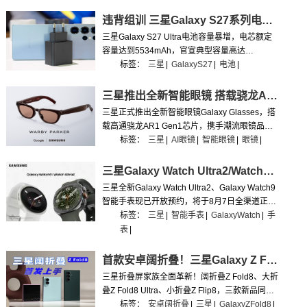
Watch Ultra2、Galaxy Watch9一同登场。
违背组训 三星Galaxy S27系列电池容量暴涨
三星Galaxy S27 Ultra电池容量暴增，电芯额定
容量达到5534mAh，官宣典型容量高达
5700mAh。对比前代S26 Ultra全系标配的
标签：
三星
|
GalaxyS27
|
电池
|
5000mAh电池，新机直接实现了700mAh的容量
跃升。
三星推出全新智能眼镜 搭载骁龙AR1 Gen1、双大牌联名
三星正式推出全新智能眼镜Galaxy Glasses，搭
载高通骁龙AR1 Gen1芯片，携手潮流眼镜品牌
Gentle Monster、美国国民眼镜品牌Warby
标签：
三星
|
AI眼镜
|
智能眼镜
|
眼镜
|
Parker联合设计打造。
三星Galaxy Watch Ultra2/Watch9开启预约 8月7号正式发售
三星全新Galaxy Watch Ultra2、Galaxy Watch9
智能手表现已开放预约，将于8月7日全渠道正式
发售。两款新品均搭载骁龙至尊版可穿戴处理
标签：
三星
|
智能手表
|
GalaxyWatch
|
手
器，完成高端产品线的全面升级。
表
|
首款安卓阔折叠！三星Galaxy Z Fold8系列抢先上手
三星折叠屏家族全面革新！阔折叠Z Fold8、大折
叠Z Fold8 Ultra、小折叠Z Flip8，三款新品同台
亮相。本期抢先上手，带你一次看个够。
标签：
安卓阔折叠
|
三星
|
GalaxyZFold8
|