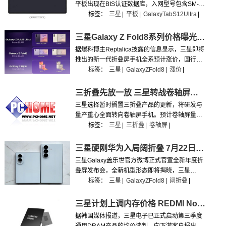
平板出现在BIS认证数据库，入网型号包含SM-
X940、SM-X946B。
标签：
三星
|
平板
|
GalaxyTabS12Ultra
|
三星Galaxy Z Fold8系列价格曝光 国行或涨千元
据爆料博主Reptalica披露的信息显示，三星即将
推出的新一代折叠屏手机全系预计涨价，国行版
预计涨价1000元。
标签：
三星
|
GalaxyZFold8
|
涨价
|
三折叠先放一放 三星转战卷轴屏手机率先量产
三星选择暂时搁置三折叠产品的更新，将研发与
量产重心全面转向卷轴屏手机。预计卷轴屏量产
机型将在2028年，与Galaxy S28系列同步推
标签：
三星
|
三折叠
|
卷轴屏
|
出。
三星硬刚华为入局阔折叠 7月22日Fold 8发布
三星Galaxy盖乐世官方微博正式官宣全新年度折
叠屏发布会，全新机型形态即将揭晓，三星
Galaxy全球新品发布会定于7月22日21:00，将携
标签：
三星
|
GalaxyZFold8
|
阔折叠
|
手消费者共同见证三星折叠家族的全新篇章。
三星计划上调内存价格 REDMI Note17压力山大
据韩国媒体报道，三星电子已正式启动第三季度