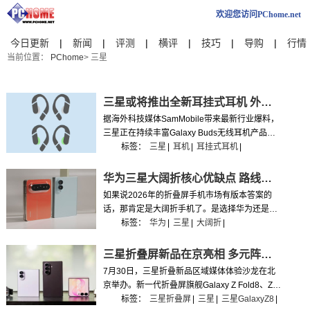
欢迎您访问PChome.net
今日更新
|
新闻
|
评测
|
横评
|
技巧
|
导购
|
行情
当前位置：
PChome
> 三星
三星或将推出全新耳挂式耳机 外观设计图曝光
据海外科技媒体SamMobile带来最新行业爆料，
三星正在持续丰富Galaxy Buds无线耳机产品矩
阵，在即将推出首款耳夹式耳机之外，一款主打
标签：
三星
|
耳机
|
耳挂式耳机
|
运动健身场景的全新耳挂式耳机已进入研发阶
段。
华为三星大阔折核心优缺点 路线差异一目了然
如果说2026年的折叠屏手机市场有版本答案的
话，那肯定是大阔折手机了。是选择华为还是三
星，今天我们就来看看两款大阔折的优势到底在
标签：
华为
|
三星
|
大阔折
|
哪。
三星折叠屏新品在京亮相 多元阵容适配更多用户
7月30日，三星折叠新品区域媒体体验沙龙在北
京举办。新一代折叠屏旗舰Galaxy Z Fold8、Z
Fold8 Ultra与Z Flip8，连同智能生态新品Galaxy
标签：
三星折叠屏
|
三星
|
三星GalaxyZ8
|