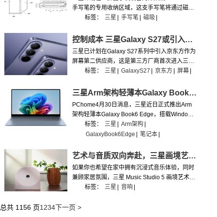
手写笔的专用收纳区域，这支手写笔将通过磁吸
方式固定在区域中，收纳时可自动充电，其工作
标签：
三星
|
手写笔
|
磁吸
|
原理与Galaxy S26 Ultra上的S-Pen类似。
控制成本 三星Galaxy S27或引入京东方供货屏幕
三星已计划在Galaxy S27系列中引入京东方作为
屏幕第二供应商，这是第三方厂商首次进入三星
旗舰手机的屏幕供应链。在此之前，三星旗舰机
标签：
三星
|
GalaxyS27
|
京东方
|
屏幕
|
型的屏幕长期由自家显示部门独家供应。
三星Arm架构轻薄本Galaxy Book6 Edge，起售价1.76万元
PChome4月30日消息，三星近日正式推出Arm
架构轻薄本Galaxy Book6 Edge，搭载Windows
11系统，主打高通骁龙X2 Elite芯片、16英寸
标签：
三星
|
Arm架构
|
OLED高刷屏及22小时超长续航，定位高端移动
GalaxyBook6Edge
|
笔记本
|
生产力工具，5月初正式开售。
艺术与音质双向奔赴，三星画境艺术音响5系做家中的氛围感担当
如果你也希望在家中拥有沉浸式音乐体验，同时
兼顾家居氛围，三星 Music Studio 5 画境艺术音
响 5 系是非常值得的选择。简约而高级的外观设
标签：
三星
|
音响
|
计能够自然融入多种家装风格，在视觉与功能之
间取得良好平衡。
总共 1156 页
1
2
3
4
下一页 >