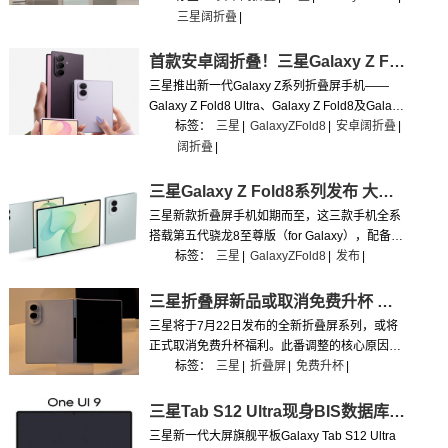
三星阔折叠
|
首款安卓阔折叠！三星Galaxy Z Fold8正式发布
三星推出新一代Galaxy Z系列折叠屏手机——
Galaxy Z Fold8 Ultra、Galaxy Z Fold8及Galaxy
Z Flip8，以更完整的产品矩阵和差异化的体验定
标签：
三星
|
GalaxyZFold8
|
安卓阔折叠
|
位，为全球消费者提供更丰富的折叠屏选择。
阔折叠
|
三星Galaxy Z Fold8系列发布 大阔折12999元起
三星新款折叠屏手机如期而至，这三款手机全系
搭载第五代骁龙8至尊版（for Galaxy），配备
One UI 9系统，同步升级屏幕、机身工艺与
标签：
三星
|
GalaxyZFold8
|
发布
|
Galaxy AI能力。
三星折叠屏新品或取消免费升杯 改为半价补贴
三星将于7月22日发布的全新折叠屏系列，或将
正式取消免费升杯福利。此番调整的核心原因，
正是持续上涨的存储芯片成本，让三星难以继续
标签：
三星
|
折叠屏
|
免费升杯
|
承担全额免费扩容的补贴成本。
三星Tab S12 Ultra现身BIS数据库 更多消息曝光
三星新一代大屏旗舰平板Galaxy Tab S12 Ultra