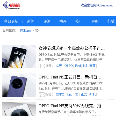
欢迎您访问PChome.net
|
|
|
|
|
|
今日更新
新闻
评测
横评
技巧
导购
行情
当前位置：
PChome
> N5
女神节想送她一个高效办公搭子？首选OPPO F
OPPO Find N5正在火热销售中，下单可享24期免
息、屏碎保一年3折起购、优质晒单返价值50元积
分、以旧换新至高补贴1800元等购机好礼。感兴
标签：
女神
|
OPPO
|
Find
|
N5
|
高效
|
趣的小伙伴赶紧去OPPO官方渠道抢购吧。
OPPO Find N5正式开售：新机首发最高享
2025年3月19日前，在OPPO商城或官网买OPPO
Find N5，并在“以旧换新”页面提交回收旧机订单
且完成交易，即可参与以旧换新补贴。
标签：
OPPO
|
Find
|
N5
|
正式
|
新机
|
OPPO Find N5支持50W无线充，搭配
在传统折叠屏手机充电功率有限的情况下，