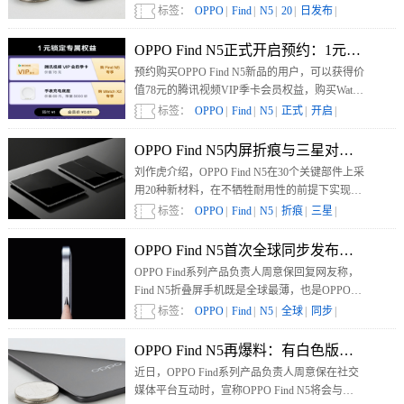
“钛薄了，太强了”。
标签：
OPPO
|
Find
|
N5
|
20
|
日发布
|
OPPO Find N5正式开启预约：1元锁定专
预约购买OPPO Find N5新品的用户，可以获得价
值78元的腾讯视频VIP季卡会员权益，购买Watch
X2的用户，可获得价值69元的手表充电底座一
标签：
OPPO
|
Find
|
N5
|
正式
|
开启
|
个。
OPPO Find N5内屏折痕与三星对比：平
刘作虎介绍，OPPO Find N5在30个关键部件上采
用20种新材料，在不牺牲耐用性的前提下实现了
无与伦比的轻薄。主板长度比前代缩短了
标签：
OPPO
|
Find
|
N5
|
折痕
|
三星
|
31.4%，把更多空间留给了电池容量。
OPPO Find N5首次全球同步发布、发售
OPPO Find系列产品负责人周意保回复网友称，
Find N5折叠屏手机既是全球最薄，也是OPPO折
叠旗舰第一次全球同步发布，全球同步发售。这
标签：
OPPO
|
Find
|
N5
|
全球
|
同步
|
意味着，海外用户可以第一时间买到OPPO Find
N5。
OPPO Find N5再爆料：有白色版，与Watc
近日，OPPO Find系列产品负责人周意保在社交
媒体平台互动时，宣称OPPO Find N5将会与