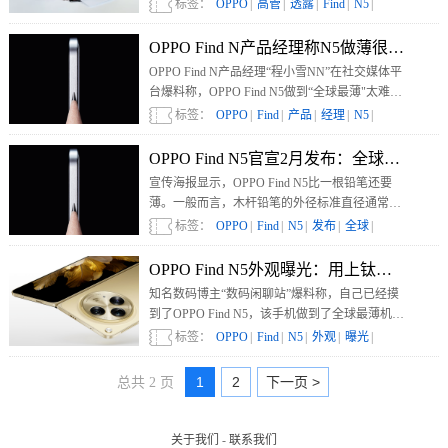
一元硬币的厚度相当。目前，一枚一元硬币的厚
标签：
OPPO
|
高管
|
透露
|
Find
|
N5
|
度大约为2毫米。也就是说，OPPO Find N5的展
开厚度约为4毫米左右。
OPPO Find N产品经理称N5做薄很难：
OPPO Find N产品经理“程小雪NN”在社交媒体平
台爆料称，OPPO Find N5做到“全球最薄"太难
了，对每一个模块都是挑战，每一个模块都遇到
标签：
OPPO
|
Find
|
产品
|
经理
|
N5
|
了瓶颈，所以去年上半年隔三岔五就要开新器
件，都是行业“第一次”。
OPPO Find N5官宣2月发布：全球最薄折
宣传海报显示，OPPO Find N5比一根铅笔还要
薄。一般而言，木杆铅笔的外径标准直径通常在
7.5至8.5毫米之间。这也意味着，OPPO Find N5
标签：
OPPO
|
Find
|
N5
|
发布
|
全球
|
展开后的厚度低于7.5至8.5毫米。
OPPO Find N5外观曝光：用上钛材质，厚
知名数码博主“数码闲聊站”爆料称，自己已经摸
到了OPPO Find N5，该手机做到了全球最薄机
身，并且用上了钛材质。
标签：
OPPO
|
Find
|
N5
|
外观
|
曝光
|
1
2
下一页 >
总共 2 页
关于我们
-
联系我们