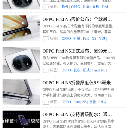
求，还在性能配置上达到了旗舰水准，有望打破
折叠屏手机叫好不叫座的局面，推动折叠屏手机
标签：
折叠
|
OPPO
|
比肩
|
直板
|
Find
|
真正走入大众市场，开启折叠屏手机普及的新时
代，引领行业迈向新的发展阶段。
OPPO Find N5售价公布：全球最薄大折叠
OPPO Find N5的三个配色有不同的厚度和重量，
其中玉白、缎黑的合盖厚度为8.93 毫米，暮紫的
合盖厚度为9.35毫米；玉白、缎黑的展开厚度为
标签：
OPPO
|
折叠
|
Find
|
N5
|
全球
|
4.21 毫米，暮紫的展开厚度为4.36 毫米。
OPPO Find N5正式发布：8999元起，2月
作为OPPO Find折叠屏系列的最新产品，Find N5
以极致轻薄、强大能力、高效交互，重新定义了
大屏折叠体验。
标签：
OPPO
|
发布
|
正式
|
Find
|
N5
|
OPPO Find N5折叠厚度仅8.93毫米：不
OPPO Find N5的出现，不仅展示了OPPO在折叠
屏手机设计与制造上的强大实力，也为整个行业
的发展提供了新的方向。相信随着技术的不断进
标签：
OPPO
|
Find
|
N5
|
折叠
|
8.93
|
步，折叠屏手机将在轻薄与性能上实现更好的平
衡，为消费者带来更多惊喜。
OPPO Find N5支持满级防水：通过IPX6+IP
OPPO Find N5同时具备IPX6+IPX8+IPX9的防水
能力，表明其防水性能极为出色，能适应从强水