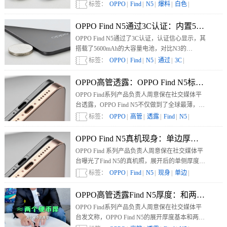
Watch X2一起发布。此外，OPPO Find N5还将有
标签：
OPPO
|
Find
|
N5
|
爆料
|
白色
|
白色版。
OPPO Find N5通过3C认证：内置5600m
OPPO Find N5通过了3C认证，认证信心显示，其
搭载了5600mAh的大容量电池，对比N3的
4800mAh电池，提升了将近1000mAh。充电方
标签：
OPPO
|
Find
|
N5
|
通过
|
3C
|
面，OPPO Find N5支持80W有线快充和50W无线
快充。
OPPO高管透露：OPPO Find N5标配50
OPPO Find系列产品负责人周意保在社交媒体平
台透露，OPPO Find N5不仅做到了全球最薄，还
标配了50W无线充电，让折叠屏用户在车里随手
标签：
OPPO
|
高管
|
透露
|
Find
|
N5
|
一扔就能充电。
OPPO Find N5真机现身：单边厚度与USB
OPPO Find 系列产品负责人周意保在社交媒体平
台曝光了Find N5的真机照，展开后的单侧厚度和
USB-C口相当，远比iPhone 16 Pro Max更薄。
标签：
OPPO
|
Find
|
N5
|
现身
|
单边
|
OPPO高管透露Find N5厚度：和两枚一元
OPPO Find系列产品负责人周意保在社交媒体平
台发文称，OPPO Find N5的展开厚度基本和两个