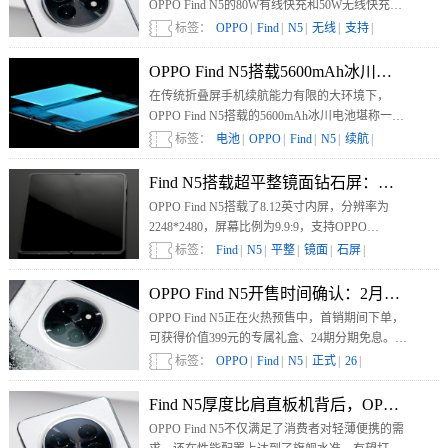
OPPO Find N5的80W有线快充和50W无线快充极
具价值。有线快充能让用户在短时间内补充大量
标签：
OPPO
|
Find
|
N5
|
无线
|
支持
|
电量，快速“回血”。
OPPO Find N5搭载5600mAh冰川电池
在传统折叠屏手机续航能力有限的大环境下，
OPPO Find N5搭载的5600mAh冰川电池堪称一大
突破，大容量有效缓解用户电量焦虑。
标签：
电池
|
OPPO
|
Find
|
N5
|
续航
|
Find N5搭载超平整镜面钻石屏：全球首个
OPPO Find N5搭载了8.12英寸内屏，分辨率为
2248*2480，屏幕比例为9.9:9，支持OPPO
ProXDR显示、1-120Hz自由动态刷新率，无论是
标签：
Find
|
N5
|
平整
|
镜面
|
石屏
|
看视频，还是玩游戏，都能带来极佳的观感。
OPPO Find N5开售时间确认：2月26日正
OPPO Find N5正在火热预售中，首销期间下单，
可获得价值399元的专属礼盒、24期分期免息。针
对Find N系列的老用户和iPhone用户，OPPO Find
标签：
OPPO
|
Find
|
N5
|
正式
|
26
|
N5推出换新补贴，最高补贴1800元。
Find N5厚度比肩直板机背后，OPPO将
OPPO Find N5不仅满足了消费者对轻薄便携的需