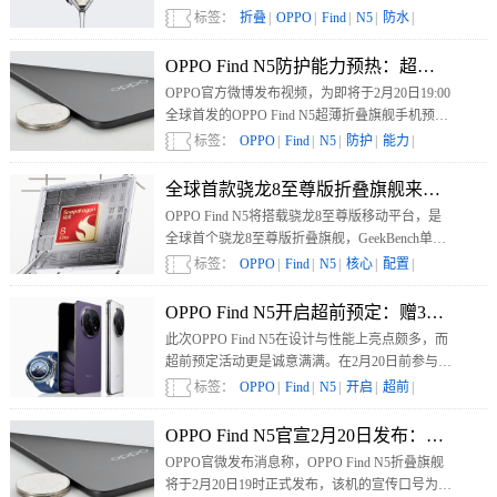
机，更为整个行业树立了新的标杆。
标签：
折叠
|
OPPO
|
Find
|
N5
|
防水
|
OPPO Find N5防护能力预热：超防水、
OPPO官方微博发布视频，为即将于2月20日19:00
全球首发的OPPO Find N5超薄折叠旗舰手机预
热，着重展示了其在防护能力方面的卓越表现，
标签：
OPPO
|
Find
|
N5
|
防护
|
能力
|
凸显出超防水、超耐用、超可靠的特性。
全球首款骁龙8至尊版折叠旗舰来了！5600
OPPO Find N5将搭载骁龙8至尊版移动平台，是
全球首个骁龙8至尊版折叠旗舰，GeekBench单核
跑分成绩3083分，多核8865分。
标签：
OPPO
|
Find
|
N5
|
核心
|
配置
|
OPPO Find N5开启超前预定：赠399元
此次OPPO Find N5在设计与性能上亮点颇多，而
超前预定活动更是诚意满满。在2月20日前参与预
定，消费者可享诸多福利。
标签：
OPPO
|
Find
|
N5
|
开启
|
超前
|
OPPO Find N5官宣2月20日发布：钛薄
OPPO官微发布消息称，OPPO Find N5折叠旗舰
将于2月20日19时正式发布，该机的宣传口号为