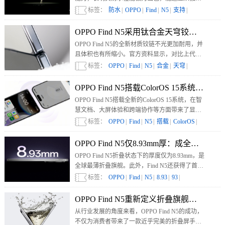
流喷射、水下长时间浸泡到高温高压水流冲击等
标签：
防水
|
OPPO
|
Find
|
N5
|
支持
|
多种复杂严苛的涉水场景。
OPPO Find N5采用钛合金天穹铰链：让
OPPO Find N5的全新材质铰链不光更加耐用，并
且体积也有所缩小。官方资料显示，对比上代产
品，Find N5的铰链整体减薄26%。这也使得
标签：
OPPO
|
Find
|
N5
|
合金
|
天穹
|
OPPO Find N5成为了“全球最薄折叠旗舰”。
OPPO Find N5搭载ColorOS 15系统：
OPPO Find N5搭载全新的ColorOS 15系统，在智
慧文档、大屏体验和跨端协作等方面带来了显著
升级，尤其是跨端协作功能，为用户提供了更加
标签：
OPPO
|
Find
|
N5
|
搭载
|
ColorOS
|
便捷的使用体验。
OPPO Find N5仅8.93mm厚：成全球最薄
OPPO Find N5折叠状态下的厚度仅为8.93mm，是
全球最薄折叠旗舰。此外，Find N5还获得了首个
德国莱茵TÜV无感折痕认证。
标签：
OPPO
|
Find
|
N5
|
8.93
|
93
|
OPPO Find N5重新定义折叠旗舰标准
从行业发展的角度来看，OPPO Find N5的成功，
不仅为消费者带来了一款近乎完美的折叠屏手